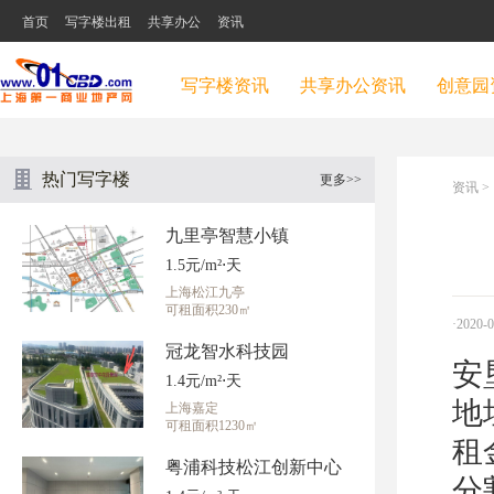
首页
写字楼出租
共享办公
资讯
写字楼资讯
共享办公资讯
创意园
热门写字楼
更多>>
资讯
>
九里亭智慧小镇
1.5元/m²⋅天
上海松江九亭
可租面积230㎡
·2020-
冠龙智水科技园
安
1.4元/m²⋅天
地
上海嘉定
可租面积1230㎡
租
粤浦科技松江创新中心
分