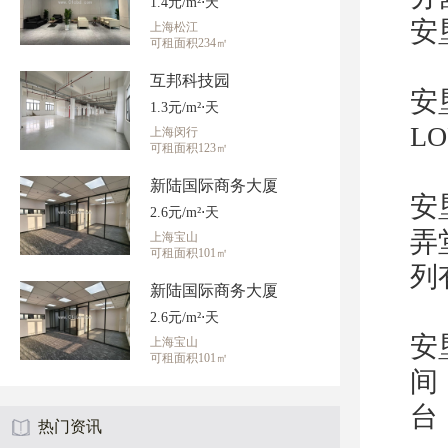
1.4元/m²⋅天
安
上海松江
可租面积234㎡
互邦科技园
安
1.3元/m²⋅天
L
上海闵行
可租面积123㎡
新陆国际商务大厦
安
2.6元/m²⋅天
弄
上海宝山
可租面积101㎡
列
新陆国际商务大厦
2.6元/m²⋅天
安
上海宝山
可租面积101㎡
间
台
热门资讯