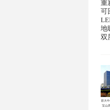
重
可
L
地
双
容大中
宝山