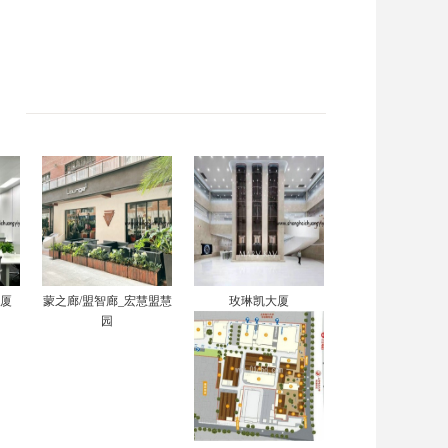
。
大厦
蒙之廊/盟智廊_宏慧盟慧
玫琳凯大厦
园