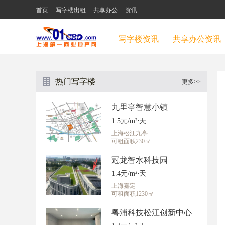
首页
写字楼出租
共享办公
资讯
写字楼资讯
共享办公资讯
热门写字楼
更多>>
九里亭智慧小镇
1.5元/m²⋅天
上海松江九亭
可租面积230㎡
冠龙智水科技园
1.4元/m²⋅天
上海嘉定
可租面积1230㎡
粤浦科技松江创新中心