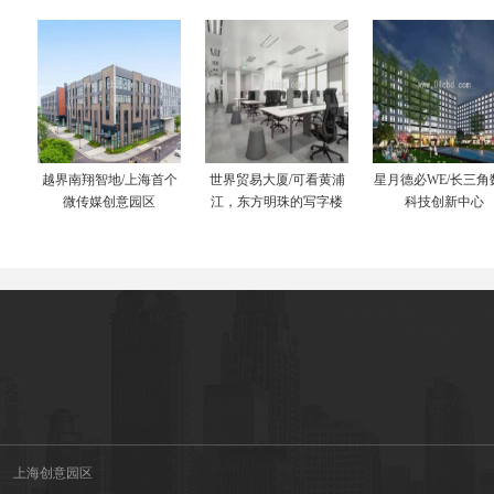
越界南翔智地/上海首个
世界贸易大厦/可看黄浦
星月德必WE/长三角
微传媒创意园区
江，东方明珠的写字楼
科技创新中心
上海创意园区