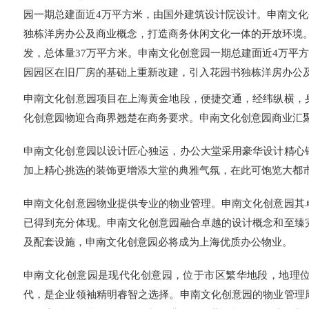
园
一期总建面近4万平方米，由国外建筑设计院设计。申南文
独栋洋房办公及商业概念，打造商务休闲文化一体的开放环境
发，总体量37万平方米。
申南文化创意园
一期总建面近4万平
园
园区在旧厂房的基础上重新改建，引入花园书独栋洋房办公
申南文化创意园项目在上海黄金地段，便捷交通，经纬纵横，
化创意园物迎合商界翘楚在商务要求。申南文化创意园商业汇
申南文化创意园以设计匠心独运，办公大堂采用豪华设计精心
加上精心挑选的装饰更增添大堂的典雅气氛，在此可饱览大都
申南文化创意园物业提供专业的物业管理。申南文化创意园其
已得到充分体现。申南文化创意园融合卓越的设计概念和至臻
及配套设施，申南文化创意园必将成为上海优质办公物业。
申南文化创意园是现代化创意园，位于市区繁华地段，地理
代，是企业领袖精明睿智之选择。申南文化创意园的物业管理