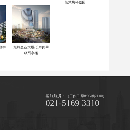
智慧坊科创园
数字
旭辉企业大厦/长寿路甲
级写字楼
客服服务：
（工作日 早8:00-晚21:00）
021-5169 3310