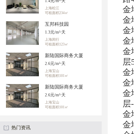
1.4元/m²⋅天
金
上海松江
可租面积234㎡
金
互邦科技园
金
1.3元/m²⋅天
金
上海闵行
可租面积123㎡
金
新陆国际商务大厦
层5
2.6元/m²⋅天
金
上海宝山
可租面积101㎡
金
新陆国际商务大厦
金
2.6元/m²⋅天
层-
上海宝山
可租面积101㎡
金
金
热门资讯