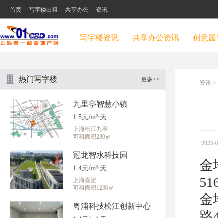
首页
写字楼出租
共享办公
资讯
写字楼资讯
共享办公资讯
创意园
热门写字楼
更多>>
资讯
>
九里亭智慧小镇
1.5元/m²⋅天
上海松江九亭
可租面积230㎡
·2025-
冠龙智水科技园
金
1.4元/m²⋅天
51
上海嘉定
可租面积1230㎡
金
粤浦科技松江创新中心
路4