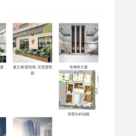
大厦
蒙之廊/盟智廊_宏慧盟慧
玫琳凯大厦
园
智慧坊科创园