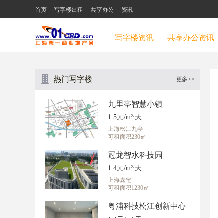
首页
写字楼出租
共享办公
资讯
写字楼资讯
共享办公资讯
热门写字楼
更多>>
九里亭智慧小镇
1.5元/m²⋅天
上海松江九亭
可租面积230㎡
冠龙智水科技园
1.4元/m²⋅天
上海嘉定
可租面积1230㎡
粤浦科技松江创新中心