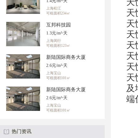
天
1.4元/m²⋅天
上海松江
天
可租面积234㎡
天
互邦科技园
天
1.3元/m²⋅天
上海闵行
天
可租面积123㎡
天
新陆国际商务大厦
天
2.6元/m²⋅天
上海宝山
天
可租面积101㎡
及
新陆国际商务大厦
端
2.6元/m²⋅天
上海宝山
可租面积101㎡
热门资讯