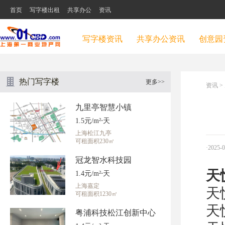
首页
写字楼出租
共享办公
资讯
写字楼资讯
共享办公资讯
创意园
热门写字楼
更多>>
资讯
>
九里亭智慧小镇
1.5元/m²⋅天
上海松江九亭
可租面积230㎡
·2025-
冠龙智水科技园
天
1.4元/m²⋅天
上海嘉定
天
可租面积1230㎡
天
粤浦科技松江创新中心