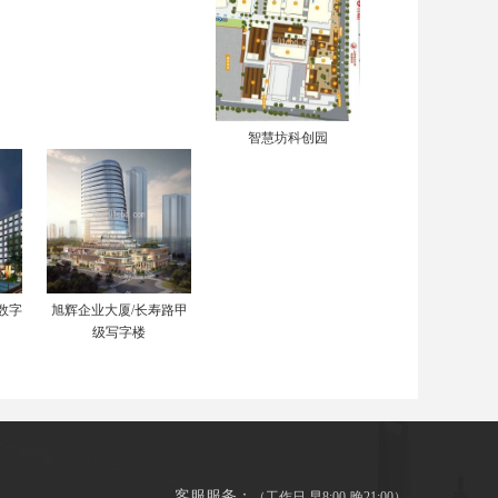
智慧坊科创园
数字
旭辉企业大厦/长寿路甲
级写字楼
客服服务：
（工作日 早8:00-晚21:00）