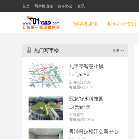
首页
写字楼出租
共享办公
资讯
写字楼资讯
共享办公资讯
热门写字楼
更多>>
九里亭智慧小镇
1.5元/m²⋅天
上海松江九亭
可租面积230㎡
冠龙智水科技园
1.4元/m²⋅天
上海嘉定
可租面积1230㎡
粤浦科技松江创新中心