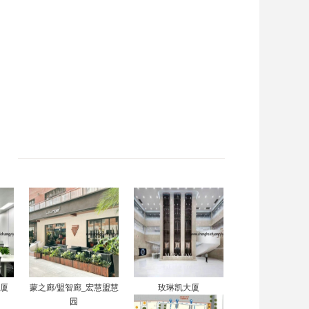
大厦
蒙之廊/盟智廊_宏慧盟慧
玫琳凯大厦
园