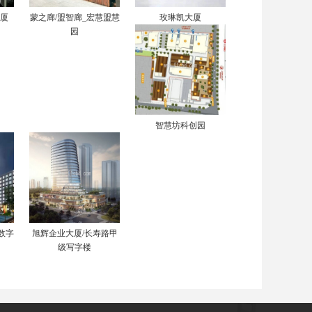
大厦
蒙之廊/盟智廊_宏慧盟慧
玫琳凯大厦
园
智慧坊科创园
数字
旭辉企业大厦/长寿路甲
级写字楼