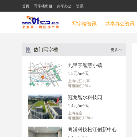
首页
写字楼出租
共享办公
资讯
写字楼资讯
共享办公资讯
热门写字楼
更多>>
九里亭智慧小镇
1.5元/m²⋅天
上海松江九亭
可租面积230㎡
冠龙智水科技园
1.4元/m²⋅天
上海嘉定
可租面积1230㎡
粤浦科技松江创新中心