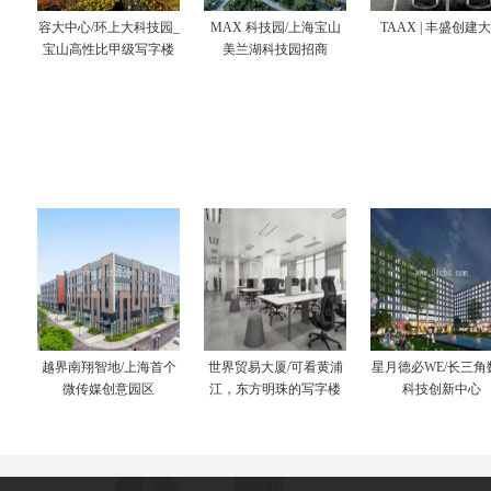
容大中心/环上大科技园_
MAX 科技园/上海宝山
TAAX | 丰盛创建
宝山高性比甲级写字楼
美兰湖科技园招商
越界南翔智地/上海首个
世界贸易大厦/可看黄浦
星月德必WE/长三角
微传媒创意园区
江，东方明珠的写字楼
科技创新中心