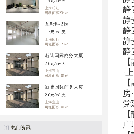
1.4元/m²⋅天
静
上海松江
可租面积234㎡
静
互邦科技园
静
1.3元/m²⋅天
静
上海闵行
可租面积123㎡
静
新陆国际商务大厦
【
2.6元/m²⋅天
·
上海宝山
可租面积101㎡
【
新陆国际商务大厦
房
2.6元/m²⋅天
党
上海宝山
可租面积101㎡
【
广
热门资讯