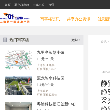
首页
写字楼出租
共享办公
资讯
写字楼资讯
共享办公资讯
创意园
热门写字楼
更多>>
资讯
>
九里亭智慧小镇
1.5元/m²⋅天
上海松江九亭
可租面积230㎡
·2025-
冠龙智水科技园
静
1.4元/m²⋅天
静
上海嘉定
可租面积1230㎡
采
粤浦科技松江创新中心
静