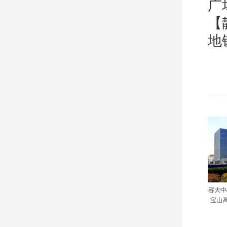
广
【
地
容大中
宝山