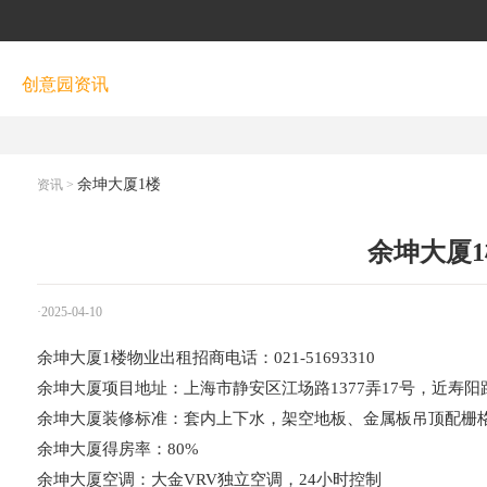
创意园资讯
余坤大厦1楼
资讯
>
余坤大厦1
·2025-04-10
余坤大厦1楼物业出租招商电话：021-51693310
余坤大厦
项目地址：上海市静安区江场路1377弄17号，近寿阳
余坤大厦
装修标准：套内上下水，架空地板、金属板吊顶配栅
余坤大厦
得房率：80%
余坤大厦
空调：大金VRV独立空调，24小时控制