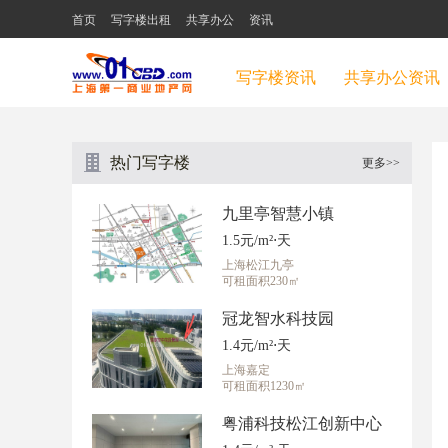
首页
写字楼出租
共享办公
资讯
写字楼资讯
共享办公资讯
热门写字楼
更多>>
九里亭智慧小镇
1.5元/m²⋅天
上海松江九亭
可租面积230㎡
冠龙智水科技园
1.4元/m²⋅天
上海嘉定
可租面积1230㎡
粤浦科技松江创新中心