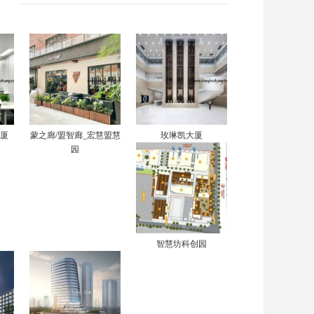
大厦
蒙之廊/盟智廊_宏慧盟慧
玫琳凯大厦
园
智慧坊科创园