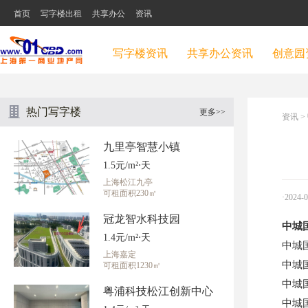
首页
写字楼出租
共享办公
资讯
写字楼资讯
共享办公资讯
创意园
热门写字楼
更多>>
资讯
>
九里亭智慧小镇
1.5元/m²⋅天
上海松江九亭
可租面积230㎡
·2024-
冠龙智水科技园
中城国
1.4元/m²⋅天
中城
上海嘉定
中城
可租面积1230㎡
中城
粤浦科技松江创新中心
中城