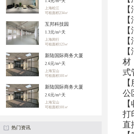
1.4元/m²⋅天
【
上海松江
可租面积234㎡
【
互邦科技园
【
1.3元/m²⋅天
【
上海闵行
可租面积123㎡
【
新陆国际商务大厦
材
2.6元/m²⋅天
式
上海宝山
可租面积101㎡
【
新陆国际商务大厦
公
2.6元/m²⋅天
【
上海宝山
可租面积101㎡
打
直
热门资讯