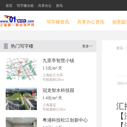
首页
写字楼出租
共享办公
资讯
写字楼资讯
共享办公资讯
创意园
热门写字楼
更多>>
资讯
>
九里亭智慧小镇
1.5元/m²⋅天
上海松江九亭
可租面积230㎡
·2023-
冠龙智水科技园
1.4元/m²⋅天
汇
上海嘉定
可租面积1230㎡
【
粤浦科技松江创新中心
【