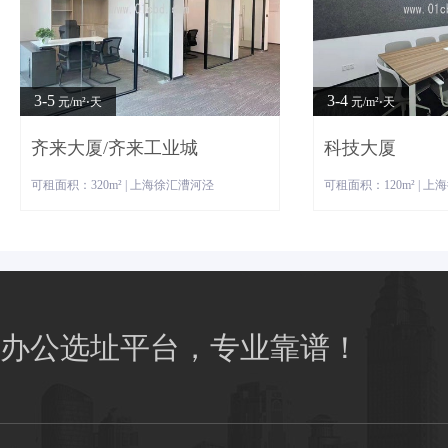
3-5
3-4
元/m²⋅天
元/m²⋅天
齐来大厦/齐来工业城
科技大厦
可租面积：320m² | 上海徐汇漕河泾
可租面积：120m² | 
办公选址平台，专业靠谱！