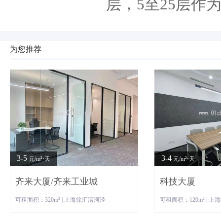
层，5至25层作
为您推荐
3-5
3-4
元/m²⋅天
元/m²⋅天
齐来大厦/齐来工业城
科技大厦
可租面积：320m² | 上海徐汇漕河泾
可租面积：120m² | 