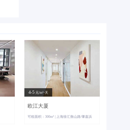
4-5
元/m²⋅天
欧江大厦
可租面积：300m² | 上海徐汇衡山路/肇嘉浜