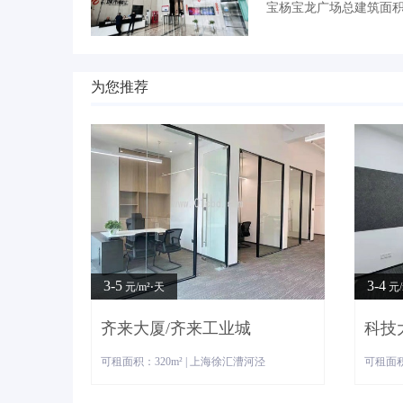
宝杨宝龙广场总建筑面积：
为您推荐
3-5
3-4
元/m²⋅天
元/
齐来大厦/齐来工业城
科技
可租面积：320m² | 上海徐汇漕河泾
可租面积