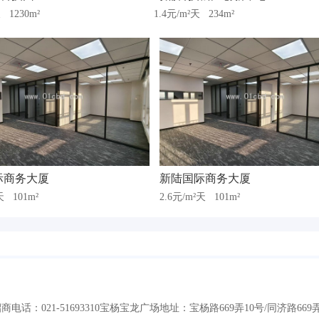
天
1230m²
1.4元/m²天
234m²
际商务大厦
新陆国际商务大厦
²天
101m²
2.6元/m²天
101m²
话：021-51693310宝杨宝龙广场地址：宝杨路669弄10号/同济路669