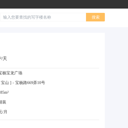
²/天
宝杨宝龙广场
宝山 ] - 宝杨路669弄10号
85m²
精装
元/月