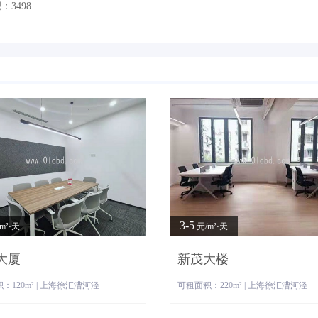
3498
3-5
m²⋅天
元/m²⋅天
大厦
新茂大楼
：120m² | 上海徐汇漕河泾
可租面积：220m² | 上海徐汇漕河泾