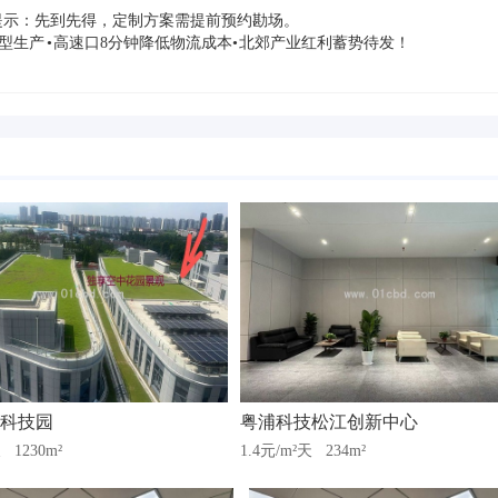
提示：先到先得，定制方案需提前预约勘场。
轻型生产 • 高速口8分钟降低物流成本• 北郊产业红利蓄势待发！
科技园
粤浦科技松江创新中心
天
1230m²
1.4元/m²天
234m²