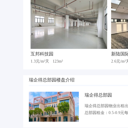
互邦科技园
新陆国
1.3元/m²天
123m²
2.6元/m
瑞企得总部园楼盘介绍
瑞企得总部园
瑞企得总部园物业出租出售招
总部园租金：0.5-0.9元