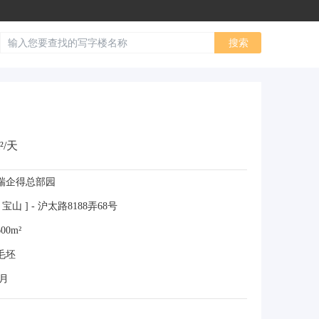
²/天
瑞企得总部园
宝山 ] - 沪太路8188弄68号
00m²
毛坯
/月