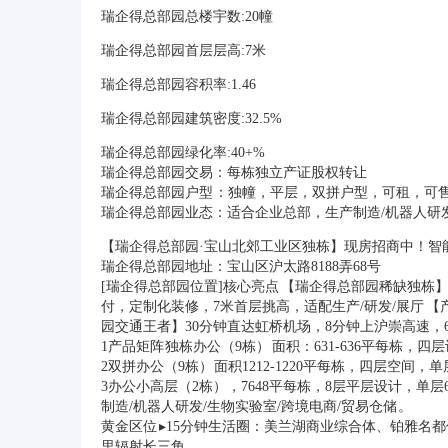
瑞企得总部园总楼宇数:20幢
瑞企得总部园首层层高:7米
瑞企得总部园容积率:1.46
瑞企得总部园建筑密度:32.5%
瑞企得总部园绿化率:40+%
瑞企得总部园交易：每栋独立产证股权转让
瑞企得总部园户型 ：独幢，平层，双拼户型，可租，可
瑞企得总部园业态：适合企业总部，生产制造/机器人研发/
【瑞企得总部园·宝山北郊工业区独栋】现房招商中！智
瑞企得总部园地址：宝山区沪太路8188弄68号
[瑞企得总部园位置]核心亮点 【瑞企得总部园稀缺独栋
付，定制化装修，7米首层挑高，适配生产/研发/展厅 
园交通王者】30分钟直达虹桥机场，8分钟上沪崇高速，
1产品矩阵 独栋办公（9栋） 面积：631-636平每栋，
2双拼办公（9栋） 面积1212-1220平每栋，四层空间，
3办公小高层（2栋），7648平每栋，8层平层设计，单层
制造/机器人研发/生物实验室/跨境电商/贸易仓储 。
黄金区位 ▸15分钟生活圈：美兰湖商业综合体、铂雅名都
里辐射长三角