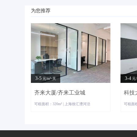
为您推荐
3-5
3-4
元/m²⋅天
元/
齐来大厦/齐来工业城
科技
可租面积：320m² | 上海徐汇漕河泾
可租面积