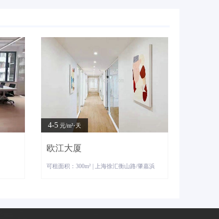
4-5
元/m²⋅天
欧江大厦
可租面积：300m² | 上海徐汇衡山路/肇嘉浜