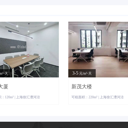
3-5
m²⋅天
元/m²⋅天
大厦
新茂大楼
：120m² | 上海徐汇漕河泾
可租面积：220m² | 上海徐汇漕河泾