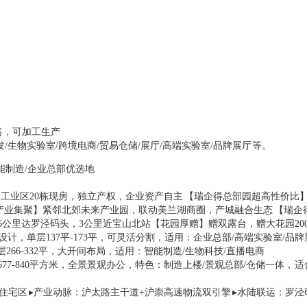
售，可加工生产
生物实验室/跨境电商/贸易仓储/展厅/高端实验室/品牌展厅 等。
能制造/企业总部优选地
】工业区20栋现房，独立产权，企业资产自主 【瑞企得总部园超高性价比
【产业集聚】紧邻北郊未来产业园，联动美兰湖商圈，产城融合生态 【瑞企
6公里达罗泾码头，3公里近宝山北站【花园厚赠】赠双露台，赠大花园20
四层设计，单层137平-173平，可灵活分割，适用：企业总部/高端实验室/品
单层266-332平，大开间布局，适用：智能制造/生物科技/直播电商
677-840平方米，全景景观办公，特色：制造上楼/景观总部/仓储一体， 
住宅区 ▸产业动脉：沪太路主干道+沪崇高速物流双引擎 ▸水陆联运：罗泾