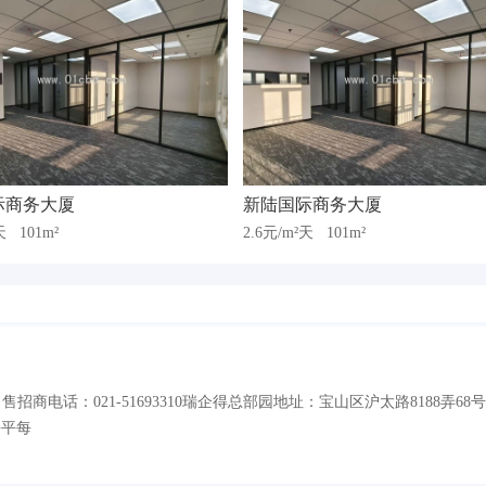
际商务大厦
新陆国际商务大厦
²天
101m²
2.6元/m²天
101m²
商电话：021-51693310瑞企得总部园地址：宝山区沪太路8188弄68
每平每