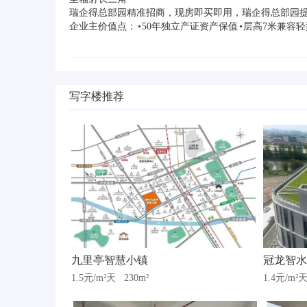
瑞企得总部园精准招商，现房即买即用，瑞企得总部园
企业主价值点： • 50年独立产证资产保值 • 层高7米兼容
写字楼推荐
九里亭智慧小镇
冠龙智水
1.5元/m²天
230m²
1.4元/m²