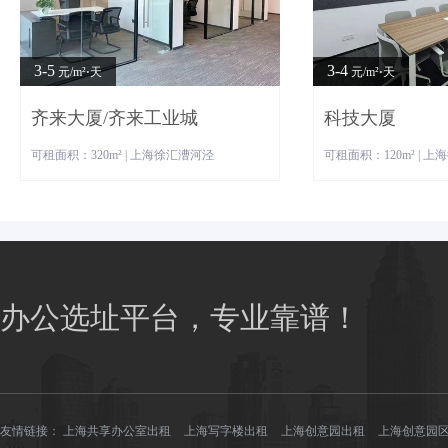
3-5
3-4
元/m²⋅天
元/m²⋅天
齐来大厦/齐来工业城
科技大厦
可租面积：320m² | 上海徐汇漕河泾
可租面积：120m² | 
办公选址平台，专业靠谱！
友情链接：
上海共享办公室出租
上海写字楼出租
上海创意园出租
上海创意园