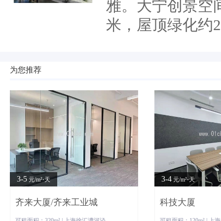
雅。大宁创景空间
米，屋顶绿化约2
为您推荐
3-5
3-4
元/m²⋅天
元/m²⋅天
齐来大厦/齐来工业城
科技大厦
可租面积：320m² | 上海徐汇漕河泾
可租面积：120m² | 