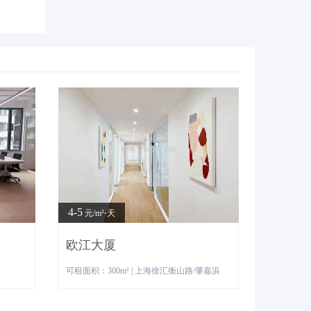
4-5
元/m²⋅天
欧江大厦
可租面积：300m² | 上海徐汇衡山路/肇嘉浜