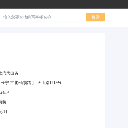
上汽天山坊
 长宁 古北/仙霞路 ] - 天山路1718号
24m²
简装
元/月