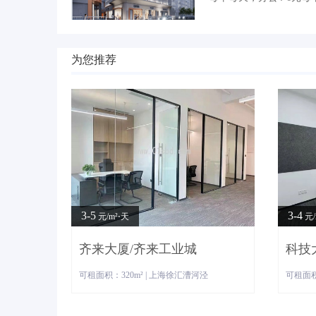
为您推荐
3-5
3-4
元/m²⋅天
元/
齐来大厦/齐来工业城
科技
可租面积：320m² | 上海徐汇漕河泾
可租面积