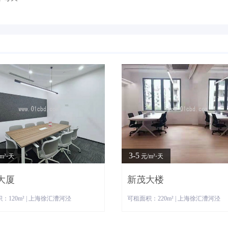
3-5
m²⋅天
元/m²⋅天
大厦
新茂大楼
：120m² | 上海徐汇漕河泾
可租面积：220m² | 上海徐汇漕河泾