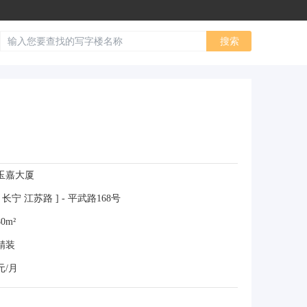
玉嘉大厦
 长宁 江苏路 ] - 平武路168号
0m²
精装
元/月