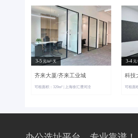
3-5
3-4
元/m²⋅天
元/
齐来大厦/齐来工业城
科技
可租面积：320m² | 上海徐汇漕河泾
可租面积
办公选址平台，专业靠谱！