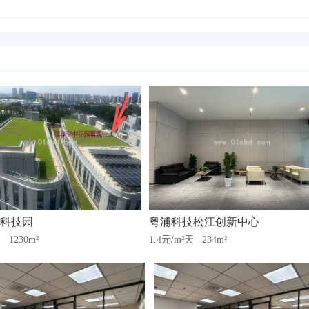
科技园
粤浦科技松江创新中心
天
1230m²
1.4元/m²天
234m²