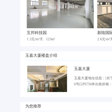
互邦科技园
新陆国
1.3元/m²天
123m²
2.6元/m
玉嘉大厦楼盘介绍
玉嘉大厦
玉嘉大厦地址信息：[长宁
6号口约750米出租价格：
为您推荐