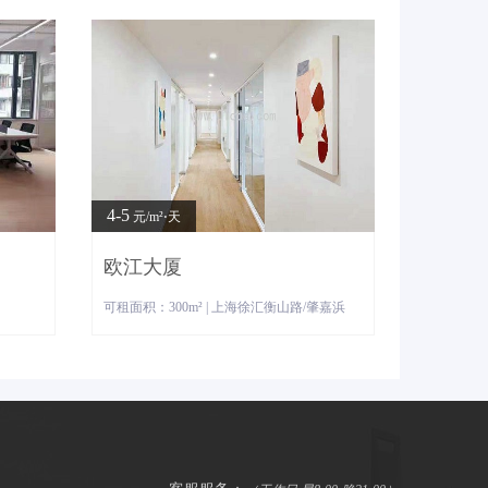
4-5
元/m²⋅天
欧江大厦
可租面积：300m² | 上海徐汇衡山路/肇嘉浜