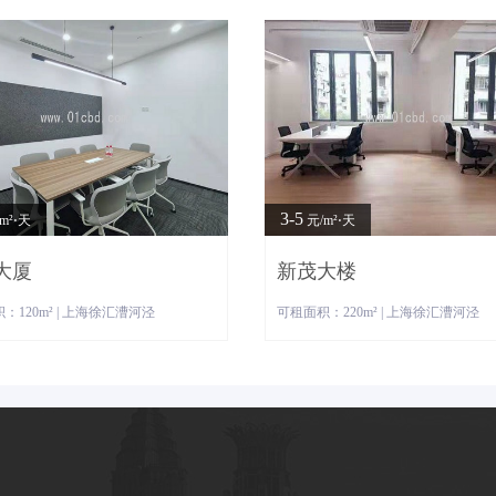
3-5
m²⋅天
元/m²⋅天
大厦
新茂大楼
：120m² | 上海徐汇漕河泾
可租面积：220m² | 上海徐汇漕河泾