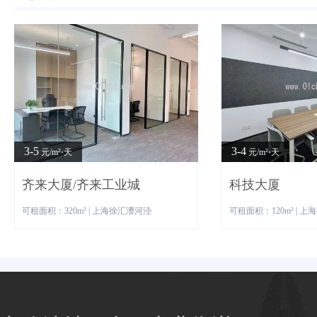
3-5
3-4
元/m²⋅天
元/m²⋅天
齐来大厦/齐来工业城
科技大厦
可租面积：320m² | 上海徐汇漕河泾
可租面积：120m² | 