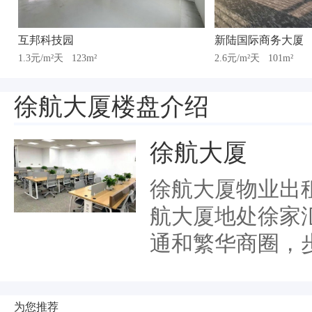
互邦科技园
新陆国际商务大厦
1.3元/m²天
123m²
2.6元/m²天
101m²
徐航大厦楼盘介绍
徐航大厦
徐航大厦物业出租招
航大厦地处徐家
通和繁华商圈，步行
为您推荐